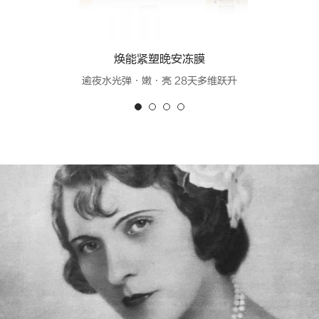
焕能紧塑晚安冻膜
逾夜水光弹·嫩·亮 28天多维跃升