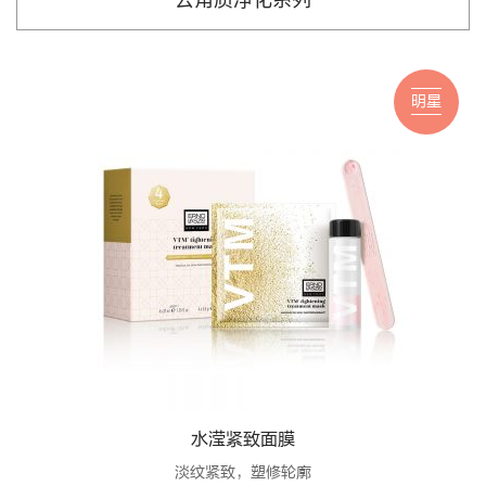
明星
水滢紧致面膜
淡纹紧致，塑修轮廓