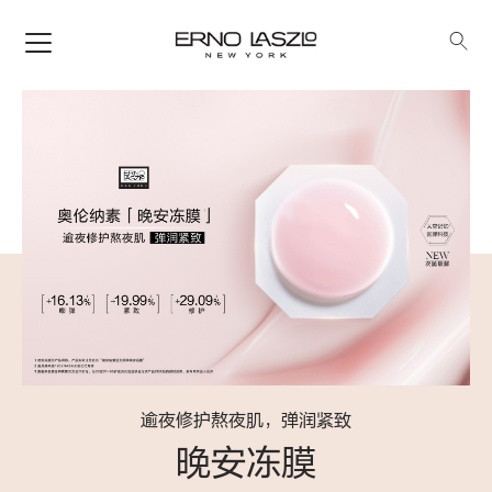
逾夜修护熬夜肌，弹润紧致
晚安冻膜