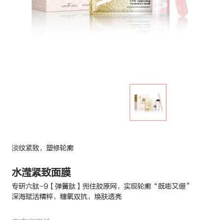
淡纹紧致，塑修轮廓
水滢紧致面膜
专研六肽-9【弹簧肽】兜住胶原网，实现轮廓“既嘭又绷”
深海赋活精粹，糖氧双抗，焕肤透亮