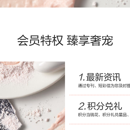
会员特权 臻享奢宠
1.
最新资讯
通过专刊、短彩信为您及时
2.
积分兑礼
积分当钱花，积分礼兑星品