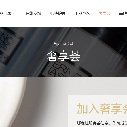
品目录
在线商城
肌肤护理
正品查询
奢享荟
品牌
首页
/
奢享荟
奢享荟
加入奢享
绑定注册完善信息，即可成