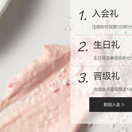
入会礼
1.
注册即可获赠100积
生日礼
2.
生日月首单双倍积分
晋级礼
3.
水滢金卡晋级赠送10
即刻入会 >