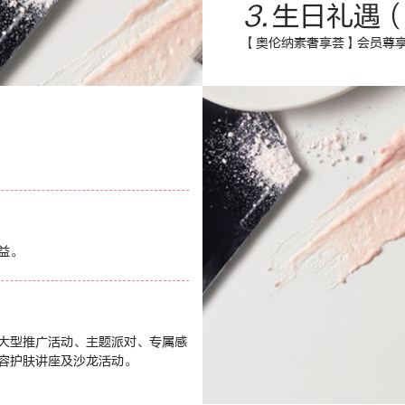
3.
生日礼遇
【奥伦纳素奢享荟】会员尊
益。
大型推广活动、主题派对、专属感
容护肤讲座及沙龙活动。