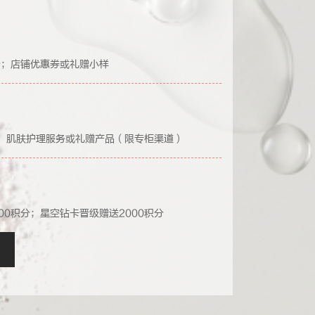
分；店铺优惠券或礼赠小样
；肌肤护理服务或礼赠产品（限专柜渠道）
00积分；星空钻卡晋级赠送2000积分