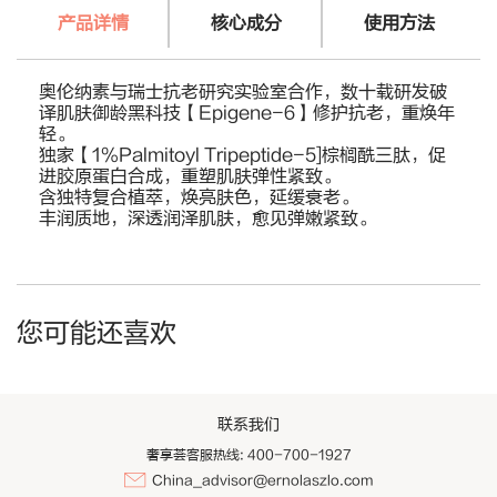
产品详情
核心成分
使用方法
奥伦纳素与瑞士抗老研究实验室合作，数十载研发破
译肌肤御龄黑科技【Epigene-6】修护抗老，重焕年
轻。
独家【1%Palmitoyl Tripeptide-5]棕榈酰三肽，促
进胶原蛋白合成，重塑肌肤弹性紧致。
含独特复合植萃，焕亮肤色，延缓衰老。
丰润质地，深透润泽肌肤，愈见弹嫩紧致。
您可能还喜欢
联系我们
奢享荟客服热线: 400-700-1927
China_advisor@ernolaszlo.com