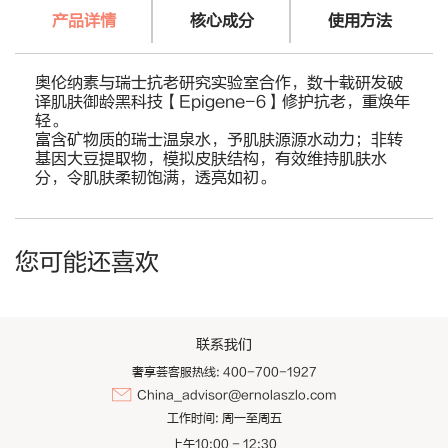
产品详情
核心成分
使用方法
奥伦纳素与瑞士抗老研究实验室合作，数十载研发破
译肌肤御龄黑科技【Epigene-6】修护抗老，重焕年
轻。
富含矿物质的瑞士温泉水，予肌肤源源水动力；非转
基因大豆提取物，模拟皮肤结构，有效维持肌肤水
分，令肌肤柔韧饱满，透亮如初。
您可能还喜欢
联系我们
奢享荟客服热线: 400-700-1927
China_advisor@ernolaszlo.com
工作时间:
周一至周五
上午10:00 - 12:30