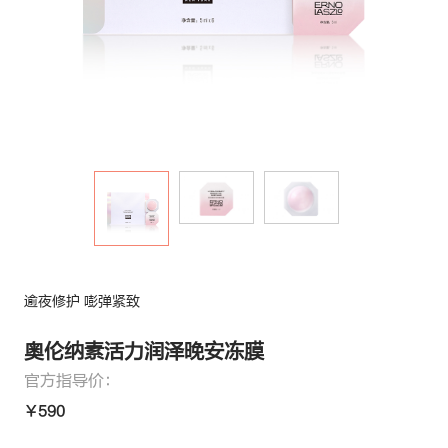
逾夜修护 嘭弹紧致
奥伦纳素活力润泽晚安冻膜
官方指导价：
￥590