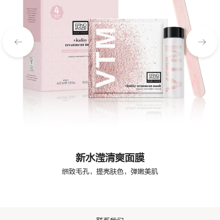
新水滢清爽面膜
细致毛孔，提亮肤色，弹嫩美肌