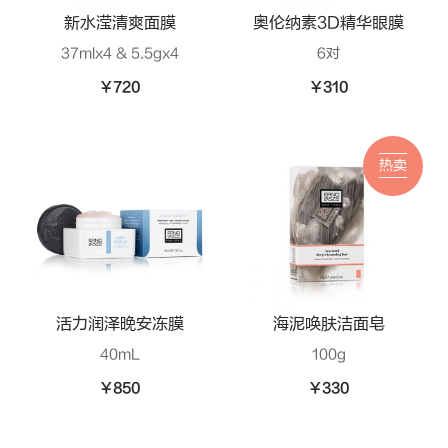
新水滢清爽面膜
奥伦纳素3D精华眼膜
37mlx4 & 5.5gx4
6对
¥720
¥310
热卖
活力润泽晚安冻膜
海泥唤肤洁面皂
40mL
100g
¥850
¥330